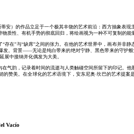
西班牙圣塞瓦斯蒂安）的作品立足于一个极其丰饶的艺术前沿：西方抽
粹物质性、有机手势的彻底回归，将绘画视为一种不可复制的能
“存在”与“缺席”之间的张力。在他的艺术世界中，画布并非
爆发。背景——无论是纯白带来的绝对宁静、黑色带来的守护般
在延展中接纳并化偶发为大美。
内在气韵，记录着时间的流逝与人类触碰空间所留下的印记。他
韧的赞美。在全球化的艺术语境下，安东尼奥·坎巴的艺术提案
el Vacío