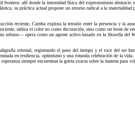
 frontera: allí donde la intensidad física del expresionismo abstracto o
plástica, su práctica actual propone un retorno radical a la materialida
ucción reciente, Camba explora la tensión entre la presencia y la ause
nsciente, utiliza el color no como decoración, sino como un brote de en
ento urbano— opera como un agente activo basado en la filosofía del
W
igrafía oriental, registrando el paso del tiempo y el roce del ser huma
ansmutada en resiliencia, optimismo y una rotunda celebración de la vida
a esperanza siempre encuentran la grieta exacta sobre la materia para vol