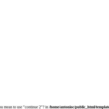
you mean to use "continue 2"? in
/home/antonioc/public_html/templat