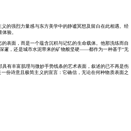
象表现主义的强烈力量感与东方美学中的静谧冥想及留白在此相遇。经
量体验。
静态的表面，而是一个蕴含沉积与记忆的生命载体。他那洗练而自
深邃，还是城市水泥带来的矿物般坚硬——都作为一种基于“无
那具有丰富肌理与微妙手势线条的艺术表面，叙述的已不再是伤
是一份诗意且极简主义的宣言：它确信，无论在何种物质表面之