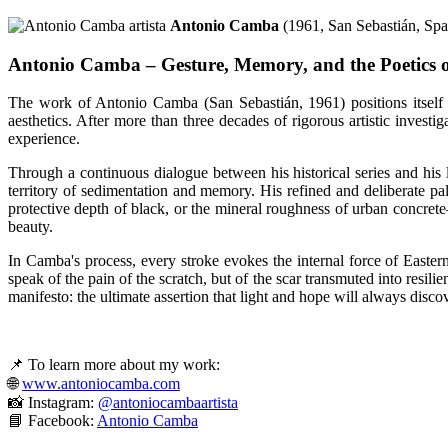
Antonio Camba
(1961, San Sebastián, Spa
Antonio Camba – Gesture, Memory, and the Poetics o
The work of Antonio Camba (San Sebastián, 1961) positions itself at
aesthetics. After more than three decades of rigorous artistic investi
experience.
Through a continuous dialogue between his historical series and his l
territory of sedimentation and memory. His refined and deliberate pa
protective depth of black, or the mineral roughness of urban concret
beauty.
In Camba's process, every stroke evokes the internal force of Eastern
speak of the pain of the scratch, but of the scar transmuted into resil
manifesto: the ultimate assertion that light and hope will always disc
📌 To learn more about my work:
🌐
www.antoniocamba.com
📸 Instagram:
@antoniocambaartista
📘 Facebook:
Antonio Camba