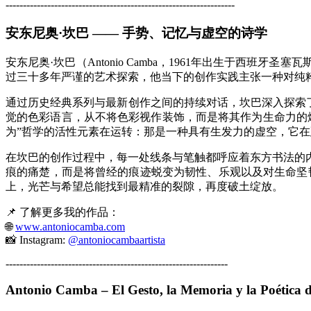
------------------------------------------------------------------
安东尼奥·坎巴 —— 手势、记忆与虚空的诗学
安东尼奥·坎巴（Antonio Camba，1961年出生于
过三十多年严谨的艺术探索，他当下的创作实践主张一种对纯
通过历史经典系列与最新创作之间的持续对话，坎巴深入探索了
觉的色彩语言，从不将色彩视作装饰，而是将其作为生命力的
为”哲学的活性元素在运转：那是一种具有生发力的虚空，它
在坎巴的创作过程中，每一处线条与笔触都呼应着东方书法的
痕的痛楚，而是将曾经的痕迹蜕变为韧性、乐观以及对生命坚
上，光芒与希望总能找到最精准的裂隙，再度破土绽放。
📌 了解更多我的作品：
🌐
www.antoniocamba.com
📸 Instagram:
@antoniocambaartista
----------------------------------------------------------------
Antonio Camba – El Gesto, la Memoria y la Poética d