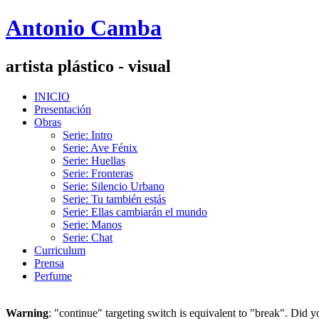
Antonio Camba
artista plástico - visual
INICIO
Presentación
Obras
Serie: Intro
Serie: Ave Fénix
Serie: Huellas
Serie: Fronteras
Serie: Silencio Urbano
Serie: Tu también estás
Serie: Ellas cambiarán el mundo
Serie: Manos
Serie: Chat
Curriculum
Prensa
Perfume
Warning
: "continue" targeting switch is equivalent to "break". Did 