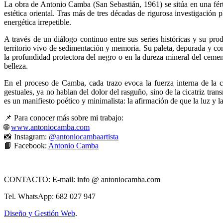
La obra de Antonio Camba (San Sebastián, 1961) se sitúa en una fértil
estética oriental. Tras más de tres décadas de rigurosa investigación 
energética irrepetible.
A través de un diálogo continuo entre sus series históricas y su prod
territorio vivo de sedimentación y memoria. Su paleta, depurada y co
la profundidad protectora del negro o en la dureza mineral del cem
belleza.
En el proceso de Camba, cada trazo evoca la fuerza interna de la cal
gestuales, ya no hablan del dolor del rasguño, sino de la cicatriz tr
es un manifiesto poético y minimalista: la afirmación de que la luz y l
📌 Para conocer más sobre mi trabajo:
🌐
www.antoniocamba.com
📸 Instagram:
@antoniocambaartista
📘 Facebook:
Antonio Camba
CONTACTO: E-mail: info @ antoniocamba.com
Tel. WhatsApp: 682 027 947
Diseño y Gestión Web
.